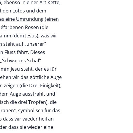
, ebenso in einer Art Kette,
it den Lotos und dem
 es eine Umrundung (einen
oséfarbenen Rosen (die
Lamm (dem Jesus), was wir
 steht auf „
unserer
“
 Fluss fährt. Dieses
 „Schwarzes Schaf“
amm Jesu steht,
der es für
ehen wir das göttliche Auge
 zeigen (die Drei-Einigkeit),
 dem Auge ausstrahlt und
ch die drei Tropfen), die
Tränen“, symbolisch für das
o dass wir wieder heil an
er dass sie wieder eine