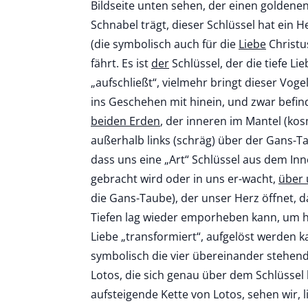
Bildseite unten sehen, der einen goldenen
Schnabel trägt, dieser Schlüssel hat ein He
(die symbolisch auch für die
Liebe
Christus
fährt. Es ist
der
Schlüssel, der die tiefe Li
„aufschließt“, vielmehr bringt dieser Vogel
ins Geschehen mit hinein, und zwar befin
beiden Erden
, der inneren im Mantel (kos
außerhalb links (schräg) über der Gans-T
dass uns eine „Art“ Schlüssel aus dem In
gebracht wird oder in uns er-wacht,
über 
die Gans-Taube), der unser Herz öffnet, da
Tiefen lag wieder emporheben kann, um h
Liebe „transformiert“, aufgelöst werden k
symbolisch die vier übereinander stehend
Lotos, die sich genau über dem Schlüssel
aufsteigende Kette von Lotos, sehen wir, li