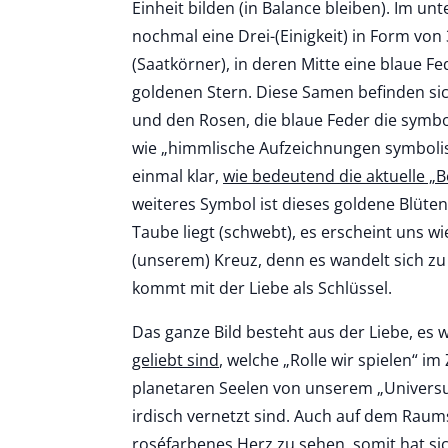
Einheit bilden (in Balance bleiben). Im un
nochmal eine Drei-(Einigkeit) in Form vo
(Saatkörner), in deren Mitte eine blaue Fe
goldenen Stern. Diese Samen befinden sic
und den Rosen, die blaue Feder die symbo
wie „himmlische Aufzeichnungen symboli
einmal klar,
wie bedeutend die aktuelle „
weiteres Symbol ist dieses goldene Blüten
Taube liegt (schwebt), es erscheint uns wi
(unserem) Kreuz, denn es wandelt sich zu 
kommt mit der Liebe als Schlüssel.
Das ganze Bild besteht aus der Liebe, es w
geliebt sind
, welche „Rolle wir spielen“ 
planetaren Seelen von unserem „Universu
irdisch vernetzt sind. Auch auf dem Raumsc
roséfarbenes Herz zu sehen, somit hat s