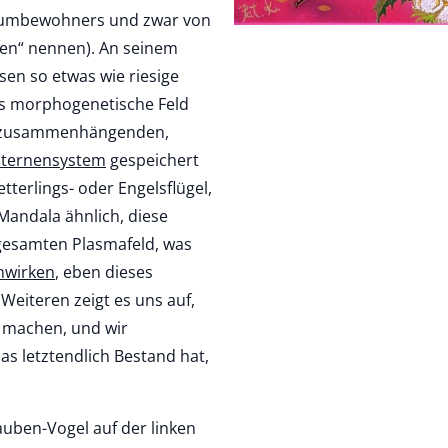
Raumbewohners und zwar von
auen“ nennen). An seinem
sen so etwas wie riesige
 ans morphogenetische Feld
mt zusammenhängenden,
Sternensystem
gespeichert
tterlings- oder Engelsflügel,
Mandala ähnlich, diese
gesamten Plasmafeld, was
nwirken
, eben dieses
 Weiteren zeigt es uns auf,
g machen, und wir
 letztendlich Bestand hat,
uben-Vogel auf der linken