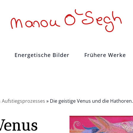
Energetische Bilder
Frühere Werke
Tusche 1
es Aufstiegsprozesses
»
Die geistige Venus und die Hathoren.
Tusche 2
Tusche 3
 Venus
Tusche 4