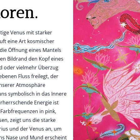
oren.
istige Venus mit starker
äuft eine Art kosmischer
h die Öffnung eines Mantels
ken Bildrand den Kopf eines
d oder vielmehr Überzug
benen Fluss freilegt, der
n unserer Atmosphäre
 uns symbolisch in das Innere
orherrschende Energie ist
 Farbfrequenzen in pink,
en, zeigt uns die starke
rius und der Venus an, um
ens Nase und Mund erscheint